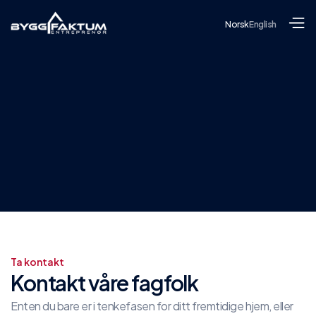
Norsk
English
Ta kontakt
Kontakt våre fagfolk
Enten du bare er i tenkefasen for ditt fremtidige hjem, eller