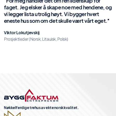
"For meg handler det om ren lidenskap for
faget. Jeg elsker å skape noe med hendene, og
vi legger lista utrolig høyt. Vi bygger hvert
eneste hus som om det skulle vært vårt eget."
Viktor Lokutjevskij
Prosjektleder (Norsk, Litauisk, Polsk)
Nøkkelferdige trehus av ekte norsk kvalitet.