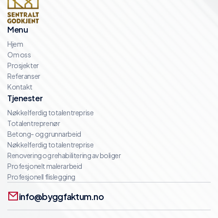
Menu
Hjem
Om oss
Prosjekter
Referanser
Kontakt
Tjenester
Nøkkelferdig totalentreprise
Totalentreprenør
Betong- og grunnarbeid
Nøkkelferdig totalentreprise
Renovering og rehabilitering av boliger
Profesjonelt malerarbeid
Profesjonell flislegging
info@byggfaktum.no